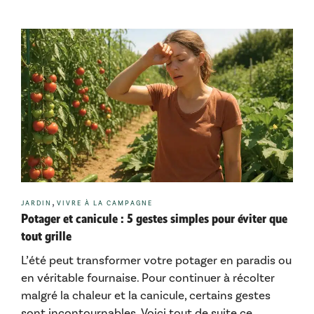
Catégories
,
JARDIN
VIVRE À LA CAMPAGNE
Potager et canicule : 5 gestes simples pour éviter que
tout grille
L’été peut transformer votre potager en paradis ou
en véritable fournaise. Pour continuer à récolter
malgré la chaleur et la canicule, certains gestes
sont incontournables. Voici tout de suite ce …