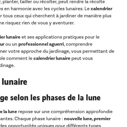
r, planter, tailler ou récolter, peut rendre la récolte
es en harmonie avec les cycles lunaires. Le
calendrier
r tous ceux qui cherchent à jardiner de manière plus
 ne risquez rien de vous y aventurer.
er lunaire
et ses applications pratiques pour le
ur
ou un
professionnel aguerri
, comprendre
mer votre approche du jardinage, vous permettant de
mble comment le
calendrier lunaire
peut vous
dinage.
 lunaire
ge selon les phases de la lune
e la lune
repose sur une compréhension approfondie
plantes. Chaque phase lunaire :
nouvelle lune, premier
e des opportunités uniques pour différents types