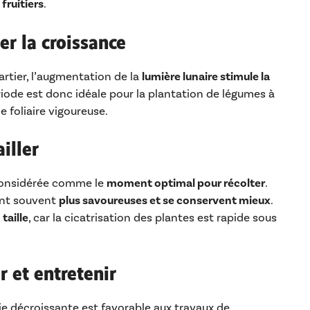
 fruitiers
.
er la croissance
artier, l’augmentation de la
lumière lunaire stimule la
riode est donc idéale pour la plantation de légumes à
e foliaire vigoureuse.
ailler
 considérée comme le
moment optimal pour récolter
.
ont souvent
plus savoureuses et se conservent mieux
.
a
taille
, car la cicatrisation des plantes est rapide sous
r et entretenir
gie décroissante est favorable aux travaux de