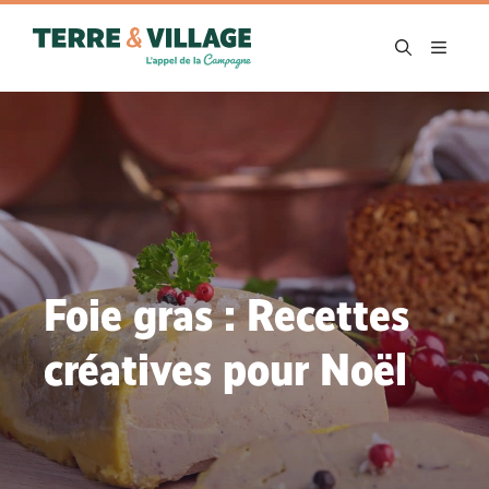
Aller
au
MENU
contenu
Foie gras : Recettes
créatives pour Noël