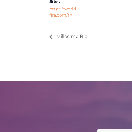
Site :
https://world-
fira.com/fr/
Millésime Bio