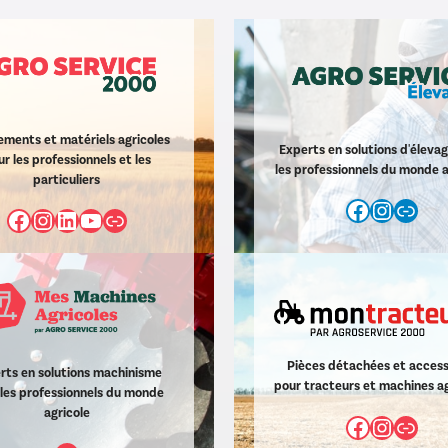
ments et matériels agricoles
Experts en solutions d'éleva
r les professionnels et les
les professionnels du monde a
particuliers
Faceboo
Instag
https://www.agroservice2000.com/d/agro-service
Facebook
Instagram
LinkedIn
YouTube
https://www.agroservice2000.c
Pièces détachées et access
rts en solutions machinisme
pour tracteurs et machines ag
les professionnels du monde
agricole
Faceboo
Instag
Lien