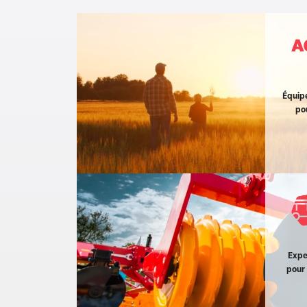
Équipe
pou
Expe
pour 