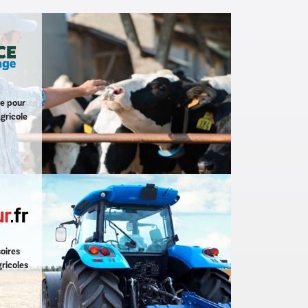
ge pour
gricole
k
ram
-elevage-11.html
om/
oires
ricoles
k
ram