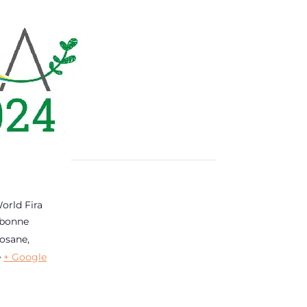
orld Fira
rbonne
losane
,
e
+ Google