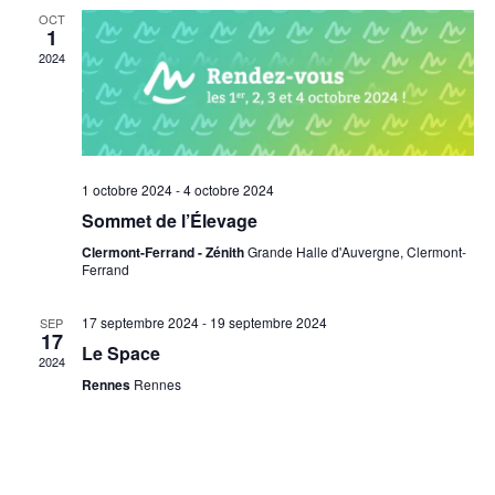
OCT
z
1
u
2024
n
e
d
a
1 octobre 2024
-
4 octobre 2024
t
Sommet de l’Élevage
e
.
Clermont-Ferrand - Zénith
Grande Halle d'Auvergne, Clermont-
Ferrand
17 septembre 2024
-
19 septembre 2024
SEP
17
Le Space
2024
Rennes
Rennes