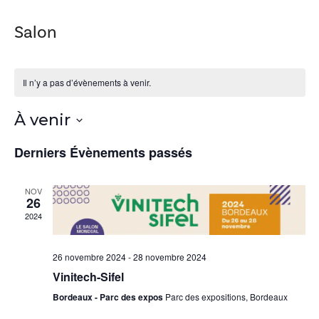
Salon
Il n’y a pas d’évènements à venir.
À venir
S
Derniers Évènements passés
é
l
NOV
e
26
c
2024
t
i
26 novembre 2024
-
28 novembre 2024
o
Vinitech-Sifel
n
Bordeaux - Parc des expos
Parc des expositions, Bordeaux
n
e