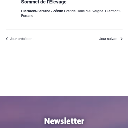
n
Sommet de l’Élevage
e
Clermont-Ferrand - Zénith
Grande Halle d'Auvergne, Clermont-
z
Ferrand
u
n
e
Jour précédent
Jour suivant
d
a
t
e
.
Newsletter