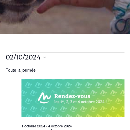
Évènements
02/10/2024
S
for
Toute la journée
é
l
2
e
c
octobre
t
i
2024
o
n
1 octobre 2024
-
4 octobre 2024