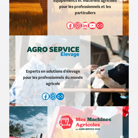
Équipements et matériels agricoles
pour les professionnels et les
particuliers
Facebook
Instagram
LinkedIn
YouTube
https://www
Experts en solutions d'élevage
pour les professionnels du monde
agricole
Facebook
Instagram
https://www.agroservice2000.com/d/agro-service-elevage-11.html