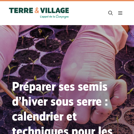
Aller
au
MENU
contenu
Préparer ses semis
d’hiver sous serre :
calendrier et
techniques pour les