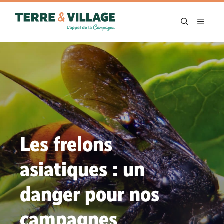
Aller
au
MENU
contenu
Les frelons
asiatiques : un
danger pour nos
campagnes