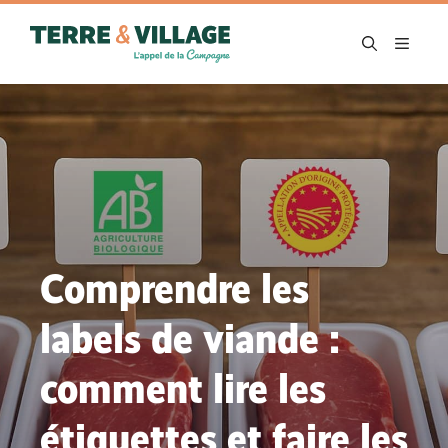
Aller
au
MENU
contenu
Comprendre les
labels de viande :
comment lire les
étiquettes et faire les