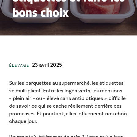
bons choix
Catégories
23 avril 2025
ÉLEVAGE
Sur les barquettes au supermarché, les étiquettes
se multiplient. Entre les logos verts, les mentions
« plein air » ou « élevé sans antibiotiques », difficile
de savoir ce qui se cache réellement derrière ces
promesses. Et pourtant, elles influencent nos choix
chaque jour.
Pourquoi s’y intéresser de près ? Parce qu’un logo,